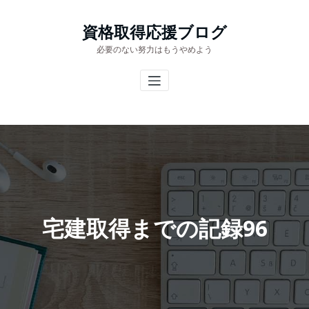
コ
ン
資格取得応援ブログ
テ
必要のない努力はもうやめよう
ン
ツ
へ
ス
キ
ッ
プ
宅建取得までの記録96