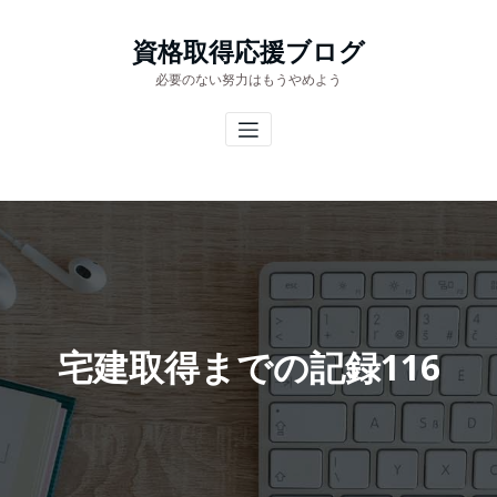
コ
ン
資格取得応援ブログ
テ
必要のない努力はもうやめよう
ン
ツ
へ
ス
キ
ッ
プ
宅建取得までの記録116